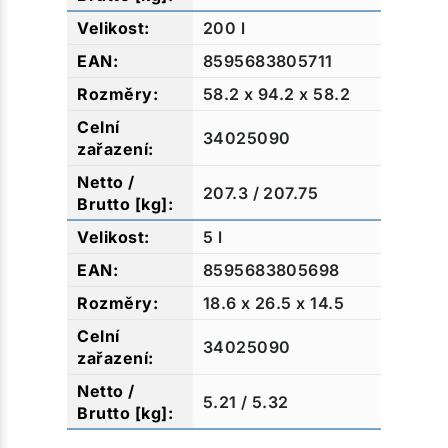
200 l
8595683805711
58.2 x 94.2 x 58.2
34025090
207.3 / 207.75
5 l
8595683805698
18.6 x 26.5 x 14.5
34025090
5.21 / 5.32