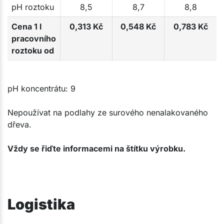
pH roztoku
8,5
8,7
8,8
Cena 1 l
0,313 Kč
0,548 Kč
0,783 Kč
pracovního
roztoku od
pH koncentrátu: 9
Nepoužívat na podlahy ze surového nenalakovaného
dřeva.
Vždy se řiďte informacemi na štítku výrobku.
Logistika