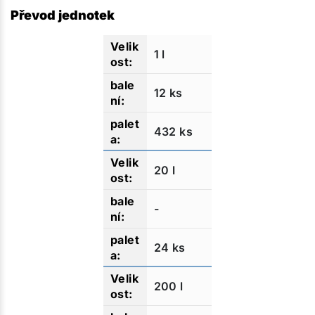
Převod jednotek
1 l
12 ks
432 ks
20 l
-
24 ks
200 l