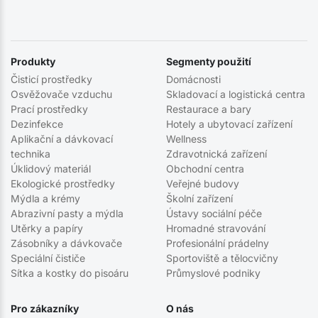
Produkty
Segmenty použití
Čisticí prostředky
Domácnosti
Osvěžovače vzduchu
Skladovací a logistická centra
Prací prostředky
Restaurace a bary
Dezinfekce
Hotely a ubytovací zařízení
Aplikační a dávkovací
Wellness
technika
Zdravotnická zařízení
Úklidový materiál
Obchodní centra
Ekologické prostředky
Veřejné budovy
Mýdla a krémy
Školní zařízení
Abrazivní pasty a mýdla
Ústavy sociální péče
Utěrky a papíry
Hromadné stravování
Zásobníky a dávkovače
Profesionální prádelny
Speciální čističe
Sportoviště a tělocvičny
Sítka a kostky do pisoáru
Průmyslové podniky
Pro zákazníky
O nás