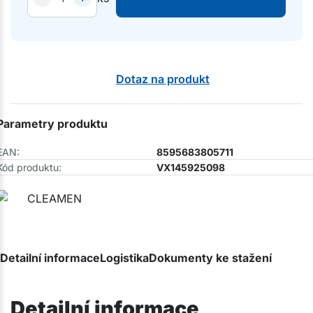
Dotaz na produkt
Parametry produktu
EAN:
8595683805711
Kód produktu:
VX145925098
Detailní informace
Logistika
Dokumenty ke stažení
Detailní informace