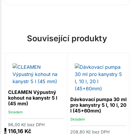
Související produkty
CLEAMEN Výpustný
kohout na kanystr 5 l
Dávkovací pumpa 30 ml
(45 mm)
pro kanystry 5 l, 10 l, 20
l (45+60mm)
Skladem
Skladem
96,00
Kč
bez DPH
116,16
Kč
ka
208,80
Kč
bez DPH