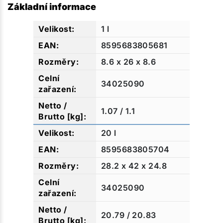
Základní informace
1 l
8595683805681
8.6 x 26 x 8.6
34025090
1.07 / 1.1
20 l
8595683805704
28.2 x 42 x 24.8
34025090
20.79 / 20.83