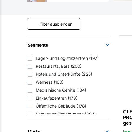
Filter ausblenden
Segmente
Lager- und Logistikzentren
(197)
Restaurants, Bars
(200)
Hotels und Unterkünfte
(225)
Wellness
(160)
Medizinische Geräte
(184)
Einkaufszentren
(179)
Öffentliche Gebäude
(178)
CL
Schulische Einrichtungen
(204)
PRO
Einrichtungen der Sozialfürsorge
ges
(209)
Marke
lager