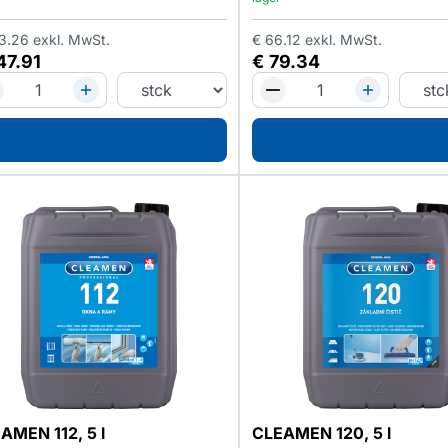
3.26
exkl. MwSt.
€
66.12
exkl. MwSt.
47.91
€
79.34
AMEN 112, 5 l
CLEAMEN 120, 5 l