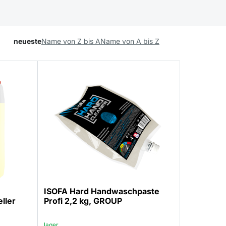
neueste
Name von Z bis A
Name von A bis Z
ISOFA Hard Handwaschpaste
ller
Profi 2,2 kg, GROUP
lager