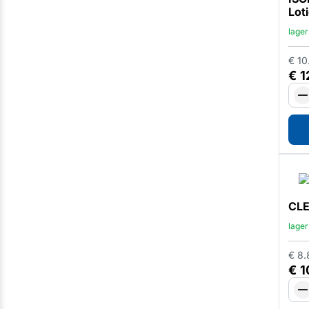
Loti
lager
€
10
€
1
CLE
lager
€
8.
€
1