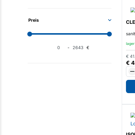
Preis
CLE
sani
lager
-
€
€
41
€
4
ISO