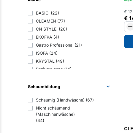
Gemeinschaftsverpflegung
(200)
€
12
Haushalte
(90)
BASIC.
(22)
€
1
Professionelle Wäschereien
(119)
CLEAMEN
(77)
Sportstätten und Fitnessstudios
(177)
CN STYLE.
(20)
Industrieunternehmen
(196)
EKOFKA
(4)
Verteiler
(3)
Gastro Professional
(21)
ISOFA
(24)
KRYSTAL
(49)
Perfume zone
(14)
TONGO
(6)
VAKAVO
(11)
Schaumbildung
Schaumig (Handwäsche)
(67)
Nicht schäumend
(Maschinenwäsche)
(44)
CLE