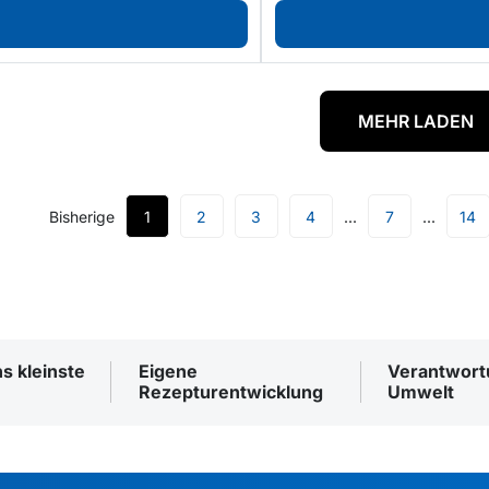
MEHR LADEN
Bisherige
1
2
3
4
7
14
ns kleinste
Eigene
Verantwortu
Rezepturentwicklung
Umwelt