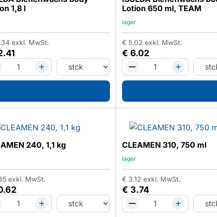
on 1,8 l
Lotion 650 ml, TEAM
lager
.34
exkl. MwSt.
€
5.02
exkl. MwSt.
2.41
€
6.02
AMEN 240, 1,1 kg
CLEAMEN 310, 750 ml
lager
85
exkl. MwSt.
€
3.12
exkl. MwSt.
0.62
€
3.74