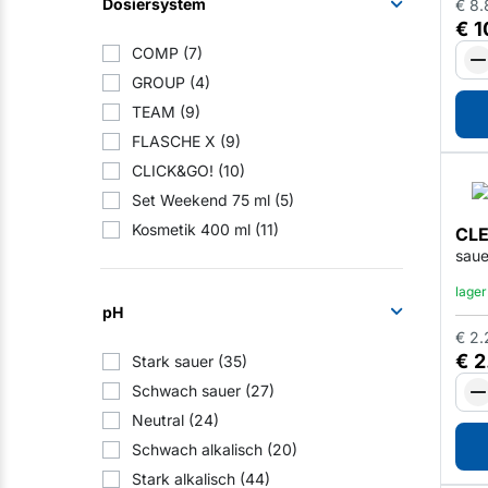
Dosiersystem
€
8.
€
1
COMP
(7)
GROUP
(4)
TEAM
(9)
FLASCHE X
(9)
CLICK&GO!
(10)
Set Weekend 75 ml
(5)
Kosmetik 400 ml
(11)
CLE
saue
lager
pH
€
2.
€
2
Stark sauer
(35)
Schwach sauer
(27)
Neutral
(24)
Schwach alkalisch
(20)
Stark alkalisch
(44)