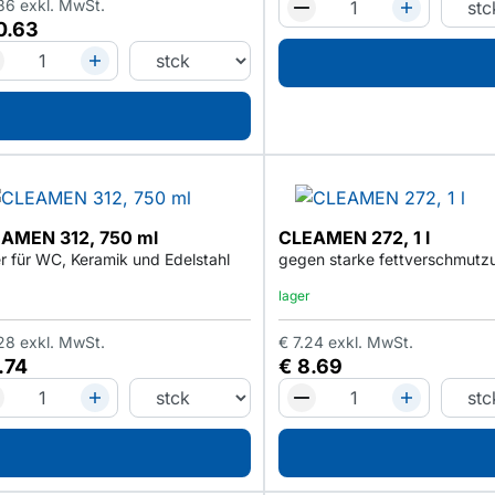
86
exkl. MwSt.
0.63
AMEN 312, 750 ml
CLEAMEN 272, 1 l
r für WC, Keramik und Edelstahl
gegen starke fettverschmutz
lager
28
exkl. MwSt.
€
7.24
exkl. MwSt.
.74
€
8.69