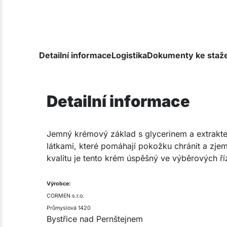
Detailní informace
Logistika
Dokumenty ke staž
Detailní informace
Jemný krémový základ s glycerinem a extrakte
látkami, které pomáhají pokožku​ chránit a zje
kvalitu je tento krém úspěšný ve výběrových ří
Výrobce:​
CORMEN s.r.o.
Průmyslová 1420
Bystřice nad Pernštejnem