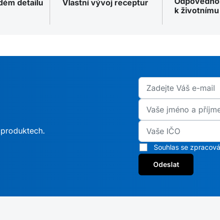
Odpovědno
ždém detailu
Vlastní vývoj receptur
k životnímu
h produktech.
Souhlas se zpracová
Odeslat