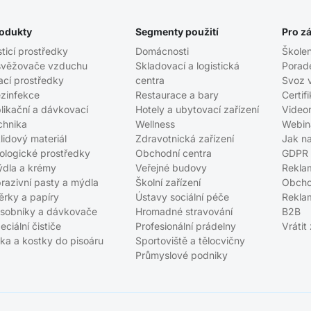
odukty
Segmenty použití
Pro z
sticí prostředky
Domácnosti
Školen
věžovače vzduchu
Skladovací a logistická
Porad
ací prostředky
centra
Svoz 
zinfekce
Restaurace a bary
Certif
likační a dávkovací
Hotely a ubytovací zařízení
Video
chnika
Wellness
Webin
lidový materiál
Zdravotnická zařízení
Jak n
ologické prostředky
Obchodní centra
GDPR
dla a krémy
Veřejné budovy
Rekla
razivní pasty a mýdla
Školní zařízení
Obcho
ěrky a papíry
Ústavy sociální péče
Rekla
sobníky a dávkovače
Hromadné stravování
B2B
eciální čističe
Profesionální prádelny
Vrátit
tka a kostky do pisoáru
Sportoviště a tělocvičny
Průmyslové podniky