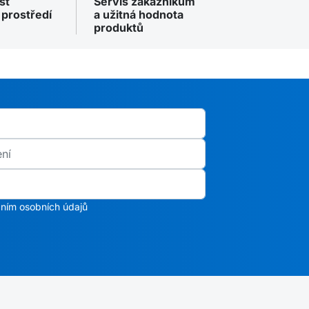
st
Servis zákazníkům
 prostředí
a užitná hodnota
produktů
ním osobních údajů