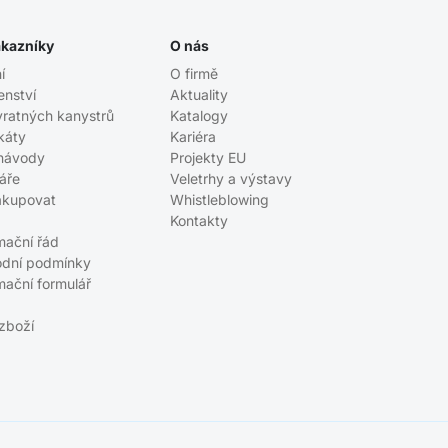
ákazníky
O nás
í
O firmě
enství
Aktuality
vratných kanystrů
Katalogy
ikáty
Kariéra
návody
Projekty EU
áře
Veletrhy a výstavy
akupovat
Whistleblowing
Kontakty
mační řád
dní podmínky
mační formulář
 zboží