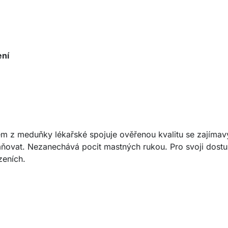
ení
m z meduňky lékařské spojuje ověřenou kvalitu se zajímav
mňovat. Nezanechává pocit mastných rukou. Pro svoji dostup
zeních.