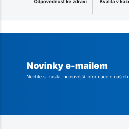
Odpovědnost ke zdraví
Kvalita v ka
Novinky e-mailem
Nechte si zasílat nejnovější informace o našic