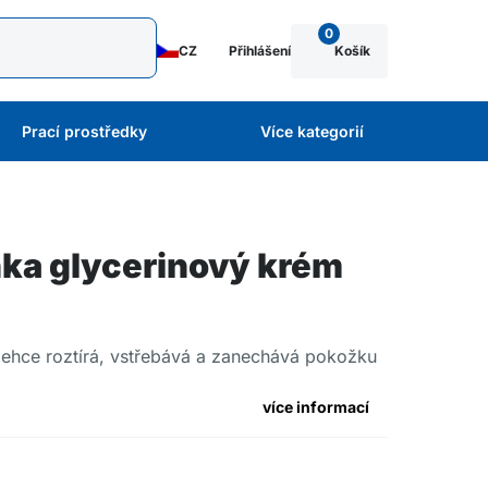
0
CZ
Přihlášení
Košík
Prací prostředky
Více kategorií
a glycerinový krém
 lehce roztírá, vstřebává a zanechává pokožku
více informací