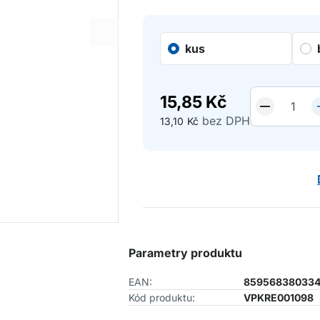
kus
15,85
Kč
bez DPH
13,10
Kč
Parametry produktu
EAN:
85956838033
Kód produktu:
VPKRE001098