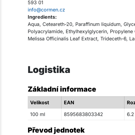
593 01
info@cormen.cz
Ingredients:
Aqua, Ceteareth-20, Paraffinum liquidum, Glyc
Polyacrylamide, Ethylhexylglycerin, Propylene
Melissa Officinalis Leaf Extract, Trideceth-6, La
Logistika
Základní informace
Velikost
EAN
Ro
100 ml
8595683803342
6.2
Převod jednotek