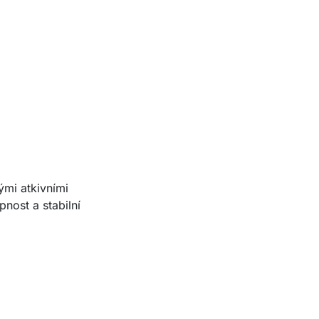
ými atkivními
nost a stabilní