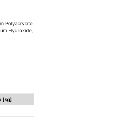
m Polyacrylate,
dium Hydroxide,
o [kg]