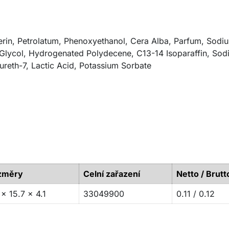
erin, Petrolatum, Phenoxyethanol, Cera Alba, Parfum, Sodiu
 Glycol, Hydrogenated Polydecene, C13-14 Isoparaffin, So
ureth-7, Lactic Acid, Potassium Sorbate ​
změry
Celní zařazení
Netto / Brutt
 x 15.7 x 4.1
33049900
0.11 / 0.12