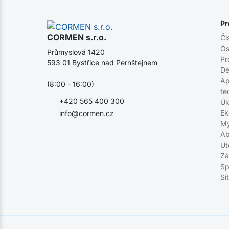
Pr
CORMEN s.r.o.
Či
Os
Průmyslová 1420
Pr
593 01 Bystřice nad Pernštejnem
De
Ap
(8:00 - 16:00)
te
+420 565 400 300
Úk
Ek
info@cormen.cz
Mý
Ab
Ut
Zá
Sp
Sí