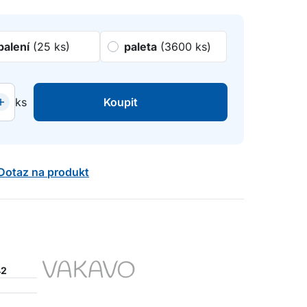
balení
(25 ks)
paleta
(3600 ks)
ks
Koupit
Dotaz na produkt
42