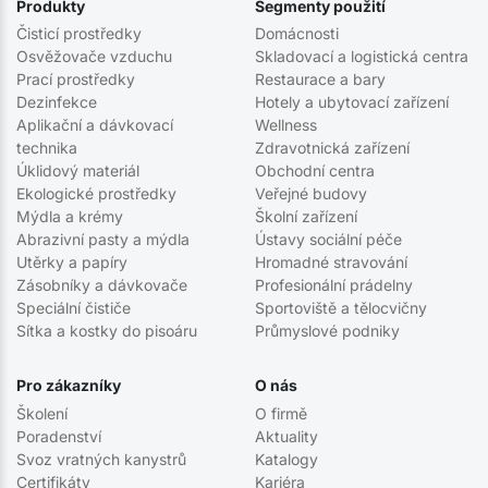
Produkty
Segmenty použití
Čisticí prostředky
Domácnosti
Osvěžovače vzduchu
Skladovací a logistická centra
Prací prostředky
Restaurace a bary
Dezinfekce
Hotely a ubytovací zařízení
Aplikační a dávkovací
Wellness
technika
Zdravotnická zařízení
Úklidový materiál
Obchodní centra
Ekologické prostředky
Veřejné budovy
Mýdla a krémy
Školní zařízení
Abrazivní pasty a mýdla
Ústavy sociální péče
Utěrky a papíry
Hromadné stravování
Zásobníky a dávkovače
Profesionální prádelny
Speciální čističe
Sportoviště a tělocvičny
Sítka a kostky do pisoáru
Průmyslové podniky
Pro zákazníky
O nás
Školení
O firmě
Poradenství
Aktuality
Svoz vratných kanystrů
Katalogy
Certifikáty
Kariéra