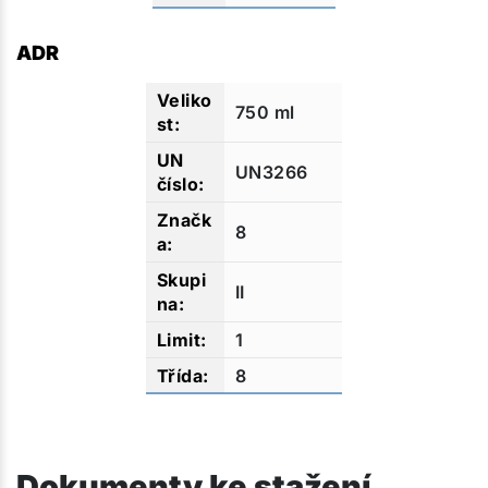
ADR
750 ml
UN3266
8
II
1
8
Dokumenty ke stažení