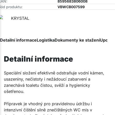
EAN:
8595683806008
Kód produktu:
VBWCB007599
Detailní informace
Logistika
Dokumenty ke stažení
Upozor
Detailní informace
Speciální složení efektivně odstraňuje vodní kámen,
usazeniny, nečistoty i nežádoucí zabarvení a
zanechává toaletu čistou, svěží a hygienicky
ošetřenou.
Přípravek je vhodný pro pravidelnou údržbu i
intenzivní čištění silně znečištěných WC mís v