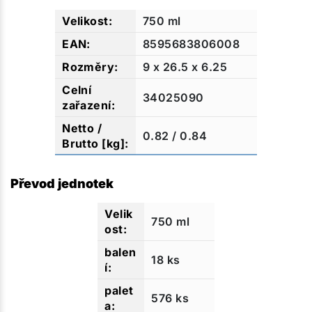
750 ml
8595683806008
9 x 26.5 x 6.25
34025090
0.82 / 0.84
Převod jednotek
750 ml
18 ks
576 ks