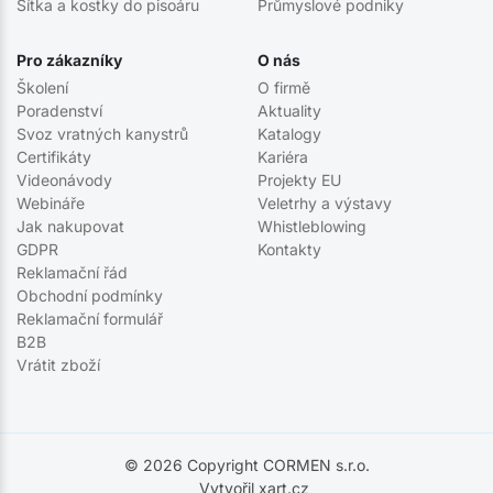
Sítka a kostky do pisoáru
Průmyslové podniky
Pro zákazníky
O nás
Školení
O firmě
Poradenství
Aktuality
Svoz vratných kanystrů
Katalogy
Certifikáty
Kariéra
Videonávody
Projekty EU
Webináře
Veletrhy a výstavy
Jak nakupovat
Whistleblowing
GDPR
Kontakty
Reklamační řád
Obchodní podmínky
Reklamační formulář
B2B
Vrátit zboží
© 2026 Copyright CORMEN s.r.o.
Vytvořil xart.cz