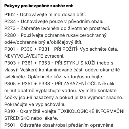
Pokyny pro bezpečné zacházení:
P102 - Uchovávejte mimo dosah dětí.
P234 - Uchovávejte pouze v původním obalu.
P273 - Zabraňte uvolnění do životního prostředí.
P280 - Používejte ochranné rukavice/ochranný
oděv/ochranné brýle/obličejový štít.
P301 + P330 + P331 - PŘI POŽITÍ: Vypláchněte ústa.
NEVYVOLÁVEJTE zvracení.
P303 + P361 + P353 - PŘI STYKU S KŮŽÍ (nebo s
vlasy): Veškeré kontaminované části oděvu okamžitě
svlékněte. Opláchněte kůži vodou/osprchujte.
P305 + P351 + P338 - PŘI ZASAŽENÍ OČÍ: Několik
minut opatrně vyplachujte vodou. Vyjměte kontaktní
čočky jsou-li nasazeny a pokud je lze vyjmout snadno.
Pokračujte ve vyplachování.
P310 - Okamžitě volejte TOXIKOLOGICKÉ INFORMAČNÍ
STŘEDISKO nebo lékaře.
P501 - Odstraňte obsah/obal předáním oprávněné