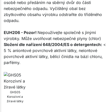
osobě nebo předáním na sběrný dvůr do části
nebezpečného odpadu. Vyčištěný obal bez
zbytkového obsahu výrobku odstraňte do tříděného
odpadu.
EUH206 - Pozor!
Nepoužívejte společně s jinými
výrobky. Může uvolňovat nebezpečné plyny (chlor)
Složení dle nařízení 648/2004/ES o detergentech:
<
5 % aniontové povrchově aktivní látky, neiontové
povrchově aktivní látky, bělicí činidla na bázi chloru,
parfémy.
GHS05
Korozivní a
žíravé látky