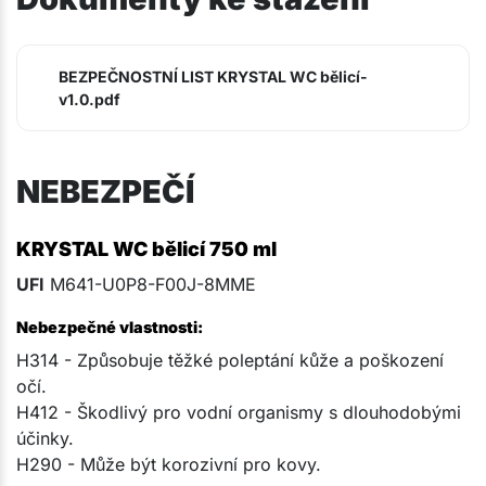
BEZPEČNOSTNÍ LIST KRYSTAL WC bělicí-
v1.0.pdf
NEBEZPEČÍ
KRYSTAL WC bělicí 750 ml
UFI
M641-U0P8-F00J-8MME
Nebezpečné vlastnosti:
H314 - Způsobuje těžké poleptání kůže a poškození
očí.
H412 - Škodlivý pro vodní organismy s dlouhodobými
účinky.
H290 - Může být korozivní pro kovy.