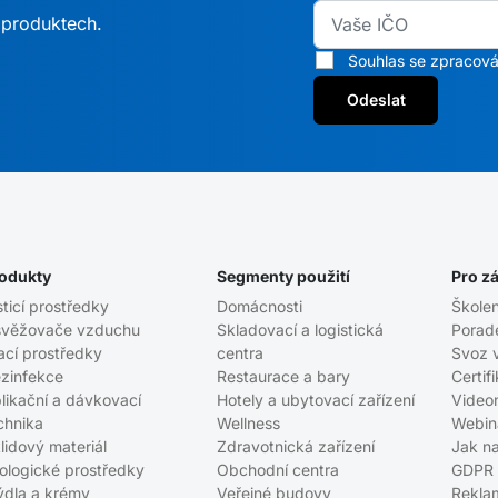
h produktech.
Souhlas se zpracová
Odeslat
odukty
Segmenty použití
Pro z
sticí prostředky
Domácnosti
Školen
věžovače vzduchu
Skladovací a logistická
Porad
ací prostředky
centra
Svoz 
zinfekce
Restaurace a bary
Certif
likační a dávkovací
Hotely a ubytovací zařízení
Video
chnika
Wellness
Webin
lidový materiál
Zdravotnická zařízení
Jak n
ologické prostředky
Obchodní centra
GDPR
dla a krémy
Veřejné budovy
Rekla