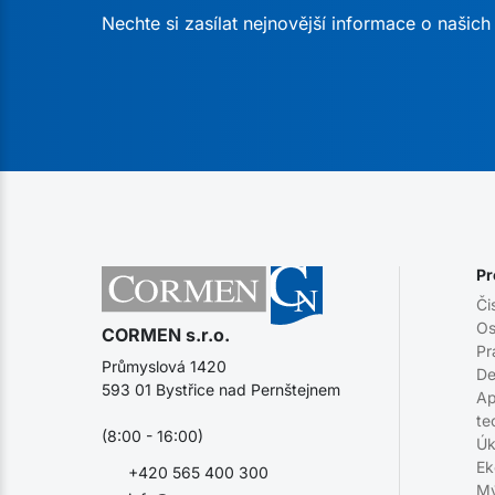
Nechte si zasílat nejnovější informace o našic
Pr
Či
Os
CORMEN s.r.o.
Pr
Průmyslová 1420
De
593 01 Bystřice nad Pernštejnem
Ap
te
(8:00 - 16:00)
Úk
Ek
+420 565 400 300
Mý