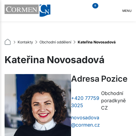
0
MENU
Kontakty
Obchodní oddělení
Kateřina Novosadová
Kateřina Novosadová
Adresa
Pozice
Obchodní
+420 77759
poradkyně
3025
CZ
novosadova
@cormen.cz