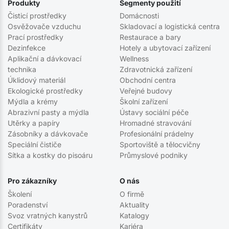
Produkty
Segmenty použití
Čisticí prostředky
Domácnosti
Osvěžovače vzduchu
Skladovací a logistická centra
Prací prostředky
Restaurace a bary
Dezinfekce
Hotely a ubytovací zařízení
Aplikační a dávkovací
Wellness
technika
Zdravotnická zařízení
Úklidový materiál
Obchodní centra
Ekologické prostředky
Veřejné budovy
Mýdla a krémy
Školní zařízení
Abrazivní pasty a mýdla
Ústavy sociální péče
Utěrky a papíry
Hromadné stravování
Zásobníky a dávkovače
Profesionální prádelny
Speciální čističe
Sportoviště a tělocvičny
Sítka a kostky do pisoáru
Průmyslové podniky
Pro zákazníky
O nás
Školení
O firmě
Poradenství
Aktuality
Svoz vratných kanystrů
Katalogy
Certifikáty
Kariéra