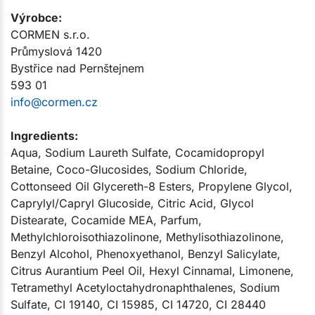
Výrobce:​
CORMEN s.r.o.
Průmyslová 1420
Bystřice nad Pernštejnem
593 01
info@cormen.cz
Ingredients:
Aqua, Sodium Laureth Sulfate, Cocamidopropyl
Betaine, Coco-Glucosides, Sodium Chloride,
Cottonseed Oil Glycereth-8 Esters, Propylene Glycol,
Caprylyl/Capryl Glucoside, Citric Acid, Glycol
Distearate, Cocamide MEA, Parfum,
Methylchloroisothiazolinone, Methylisothiazolinone,
Benzyl Alcohol, Phenoxyethanol, Benzyl Salicylate,
Citrus Aurantium Peel Oil, Hexyl Cinnamal, Limonene,
Tetramethyl Acetyloctahydronaphthalenes, Sodium
Sulfate, CI 19140, CI 15985, CI 14720, CI 28440​