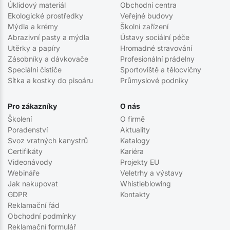
Úklidový materiál
Obchodní centra
Ekologické prostředky
Veřejné budovy
Mýdla a krémy
Školní zařízení
Abrazivní pasty a mýdla
Ústavy sociální péče
Utěrky a papíry
Hromadné stravování
Zásobníky a dávkovače
Profesionální prádelny
Speciální čističe
Sportoviště a tělocvičny
Sítka a kostky do pisoáru
Průmyslové podniky
Pro zákazníky
O nás
Školení
O firmě
Poradenství
Aktuality
Svoz vratných kanystrů
Katalogy
Certifikáty
Kariéra
Videonávody
Projekty EU
Webináře
Veletrhy a výstavy
Jak nakupovat
Whistleblowing
GDPR
Kontakty
Reklamační řád
Obchodní podmínky
Reklamační formulář