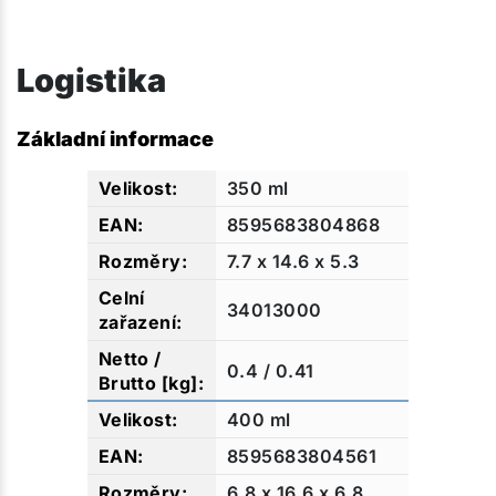
Logistika
Základní informace
350 ml
8595683804868
7.7 x 14.6 x 5.3
34013000
0.4 / 0.41
400 ml
8595683804561
6.8 x 16.6 x 6.8