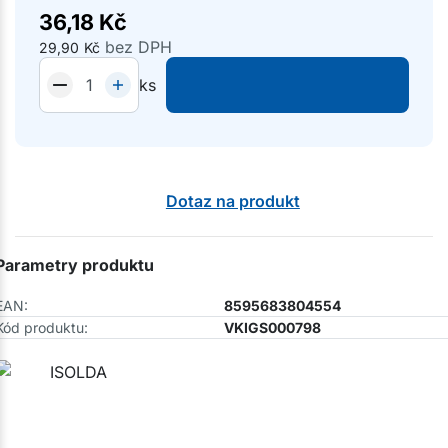
36,18
Kč
bez DPH
29,90
Kč
ks
Dotaz na produkt
Parametry produktu
EAN:
8595683804554
Kód produktu:
VKIGS000798