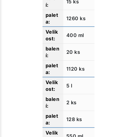
15 ks
1260 ks
400 ml
20 ks
1120 ks
5 l
2 ks
128 ks
550 ml