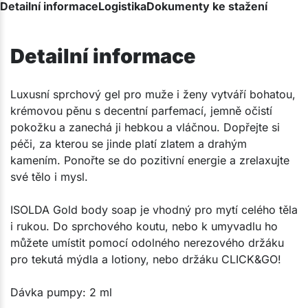
Detailní informace
Logistika
Dokumenty ke stažení
Detailní informace
​Luxusní sprchový gel pro muže i ženy vytváří bohatou,
krémovou pěnu s decentní parfemací, jemně očistí
pokožku a zanechá ji hebkou a vláčnou. Dopřejte si
péči, za kterou se jinde platí zlatem a drahým
kamením. Ponořte se do pozitivní energie a zrelaxujte
své tělo i mysl.​
ISOLDA Gold body soap je vhodný pro mytí celého těla
i rukou. Do sprchového koutu, nebo k umyvadlu ho
můžete umístit pomocí odolného nerezového držáku
pro tekutá mýdla a lotiony, nebo držáku CLICK&GO!
Dávka pumpy: 2 ml​​