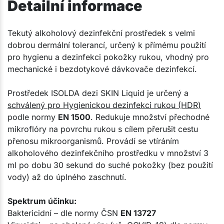
Detailní informace
Tekutý alkoholový dezinfekční prostředek s velmi
dobrou dermální tolerancí, určený k přímému použití
pro hygienu a dezinfekci pokožky rukou, vhodný pro
mechanické i bezdotykové dávkovače dezinfekcí.
Prostředek ISOLDA dezi SKIN Liquid je určený a
schválený pro Hygienickou dezinfekci rukou (HDR)
podle normy
EN 1500
. Redukuje množství přechodné
mikroflóry na povrchu rukou s cílem přerušit cestu
přenosu mikroorganismů. Provádí se vtíráním
alkoholového dezinfekčního prostředku v množství 3
ml po dobu 30 sekund do suché pokožky (bez použití
vody) až do úplného zaschnutí.
Spektrum účinku:
Baktericidní – dle normy ČSN
EN 13727