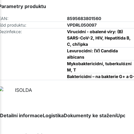
Parametry produktu
EAN:
8595683801560
Kód produktu:
VPDRL050097
Dezinfekce:
Virucidní - obalené viry: (B)
SARS-CoV-2, HIV, Hepatitida B,
C, chřipka
Levurocidní: (V) Candida
albicans
Mykobaktericidní, tuberkulózní
M, T
Baktericidní – na bakterie G+ a G
Detailní informace
Logistika
Dokumenty ke stažení
Upozor