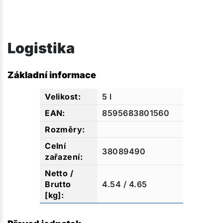
Logistika
Základní informace
5 l
8595683801560
38089490
4.54 / 4.65