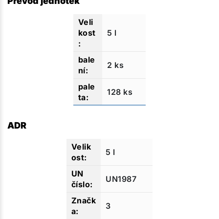
Převod jednotek
5 l
2 ks
128 ks
ADR
5 l
UN1987
3