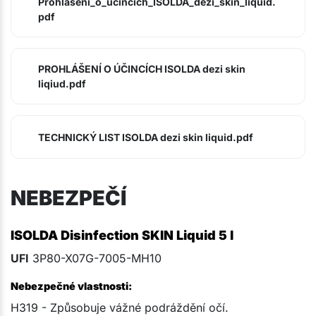
Prohlaseni_o_ucincich_ISOLDA_dezi_skin_liquid.
pdf
PROHLÁŠENÍ O ÚČINCÍCH ISOLDA dezi skin
liqiud.pdf
TECHNICKÝ LIST ISOLDA dezi skin liquid.pdf
NEBEZPEČÍ
ISOLDA Disinfection SKIN Liquid 5 l
UFI
3P80-X07G-7005-MH10
Nebezpečné vlastnosti:
H319 - Způsobuje vážné podráždění očí.