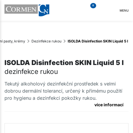
0
MENU
ní pasty, krémy
Dezinfekce rukou
ISOLDA Disinfection SKIN Liquid 5 l
ISOLDA Disinfection SKIN Liquid 5 l
dezinfekce rukou
Tekutý alkoholový dezinfekční prostředek s velmi
dobrou dermální tolerancí, určený k přímému použití
pro hygienu a dezinfekci pokožky rukou.
více informací