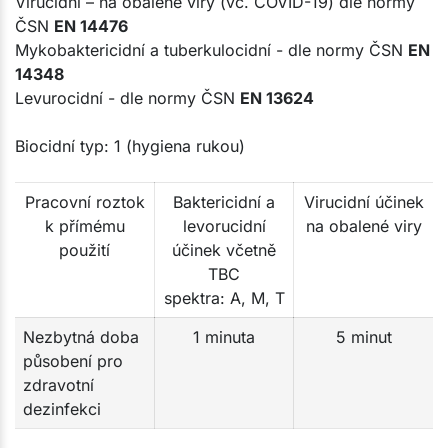
Virucidni – na obalené viry ​(vč. COVID-19) dle normy
ČSN
EN 14476
Mykobaktericidní a tuberkulocidní - dle normy ČSN
EN
14348
Levurocidní - dle normy ČSN
EN 13624
Biocidní typ: 1 (hygiena rukou)
Pracovní roztok
Baktericidní a
Virucidní účinek
k přímému
levorucidní
na obalené viry
použití
účinek včetně
TBC
spektra: A, M, T
Nezbytná doba
1 minuta
5 minut
působení pro
zdravotní
dezinfekci