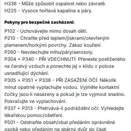
H336 - Může způsobit ospalost nebo závratě.
H225 - Vysoce hořlavá kapalina a páry.
Pokyny pro bezpečné zacházení:
P102 - Uchovávejte mimo dosah dětí.
P210 - Chraňte před teplem/jiskrami/otevřeným
plamenem/horkými povrchy. Zákaz kouření.
P260 - Nevdechujte mlhu/páry/aerosoly.
P304 + P340 - PŘI VDECHNUTÍ: Přeneste postiženého
na čerstvý vzduch a ponechte jej v klidu v poloze
usnadňující dýchání.
P305 + P351 + P338 - PŘI ZASAŽENÍ OČÍ: Několik
minut opatrně vyplachujte vodou. Vyjměte kontaktní
čočky jsou-li nasazeny a pokud je lze vyjmout snadno.
Pokračujte ve vyplachování.
P337 + P313 - Přetrvává-li podráždění očí: Vyhledejte
lékařskou pomoc/ošetření.
P501 - Odstraňte obsah/obal předáním oprávněné
osobě nebo předáním na sběrný dvůr do části