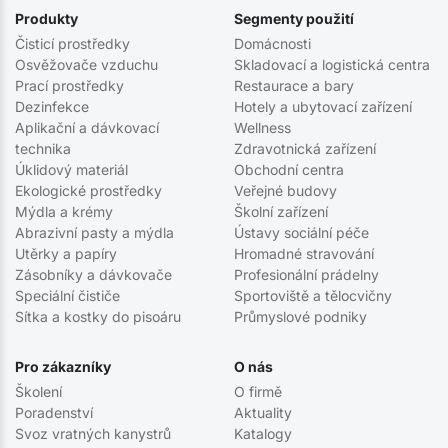
Produkty
Segmenty použití
Čisticí prostředky
Domácnosti
Osvěžovače vzduchu
Skladovací a logistická centra
Prací prostředky
Restaurace a bary
Dezinfekce
Hotely a ubytovací zařízení
Aplikační a dávkovací
Wellness
technika
Zdravotnická zařízení
Úklidový materiál
Obchodní centra
Ekologické prostředky
Veřejné budovy
Mýdla a krémy
Školní zařízení
Abrazivní pasty a mýdla
Ústavy sociální péče
Utěrky a papíry
Hromadné stravování
Zásobníky a dávkovače
Profesionální prádelny
Speciální čističe
Sportoviště a tělocvičny
Sítka a kostky do pisoáru
Průmyslové podniky
Pro zákazníky
O nás
Školení
O firmě
Poradenství
Aktuality
Svoz vratných kanystrů
Katalogy