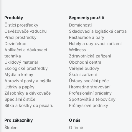
Produkty
Segmenty použití
Čisticí prostředky
Domácnosti
Osvěžovače vzduchu
Skladovací a logistická centra
Prací prostředky
Restaurace a bary
Dezinfekce
Hotely a ubytovací zařízení
Aplikační a dávkovací
Wellness
technika
Zdravotnická zařízení
Úklidový materiál
Obchodní centra
Ekologické prostředky
Veřejné budovy
Mýdla a krémy
Školní zařízení
Abrazivní pasty a mýdla
Ústavy sociální péče
Utěrky a papíry
Hromadné stravování
Zásobníky a dávkovače
Profesionální prádelny
Speciální čističe
Sportoviště a tělocvičny
Sítka a kostky do pisoáru
Průmyslové podniky
Pro zákazníky
O nás
Školení
O firmě