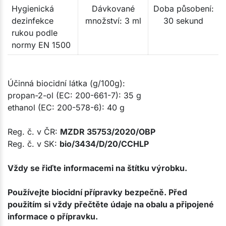
Hygienická
Dávkované
Doba působení:
dezinfekce
množství: 3 ml
30 sekund
rukou podle
normy EN 1500
Účinná biocidní látka (g/100g):
propan-2-ol (EC: 200-661-7): 35 g
ethanol (EC: 200-578-6): 40 g
Reg. č. v ČR:
MZDR 35753/2020/OBP
Reg. č. v SK:
bio/3434/D/20/CCHLP​
Vždy se řiďte informacemi na štítku výrobku.
Používejte biocidní přípravky bezpečně. Před
použitím si vždy přečtěte údaje na obalu a připojené
informace o přípravku.​