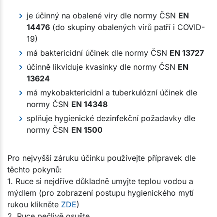
je účinný na obalené viry dle normy ČSN
EN
14476
(do skupiny obalených virů patří i COVID-
19)
má baktericidní účinek dle normy ČSN
EN 13727
účinně likviduje kvasinky dle normy ČSN
EN
13624
má mykobaktericidní a tuberkulózní účinek dle
normy ČSN
EN 14348
splňuje hygienické dezinfekční požadavky dle
normy ČSN
EN 1500
Pro nejvyšší záruku účinku používejte přípravek dle
těchto pokynů:
1. Ruce si nejdříve důkladně umyjte teplou vodou a
mýdlem (pro zobrazení postupu hygienického mytí
rukou klikněte
ZDE
)
2. Ruce pečlivě osušte