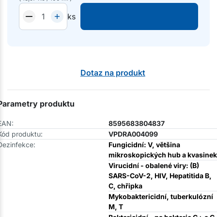
ks
Dotaz na produkt
Parametry produktu
EAN:
8595683804837
Kód produktu:
VPDRA004099
Dezinfekce:
Fungicidní: V, většina
mikroskopických hub a kvasinek
Virucidní - obalené viry: (B)
SARS-CoV-2, HIV, Hepatitida B,
C, chřipka
Mykobaktericidní, tuberkulózní
M, T