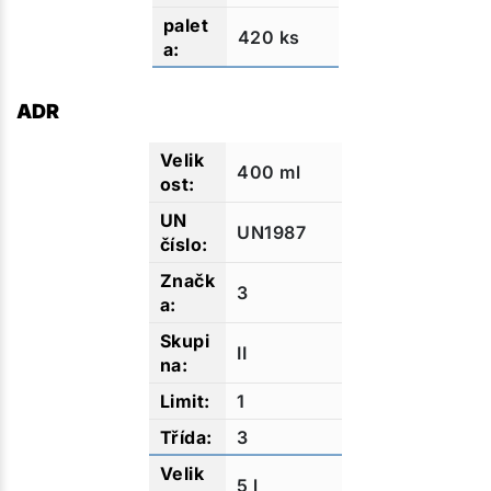
420 ks
ADR
400 ml
UN1987
3
II
1
3
5 l