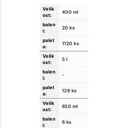
400 ml
20 ks
1120 ks
5 l
-
128 ks
650 ml
6 ks