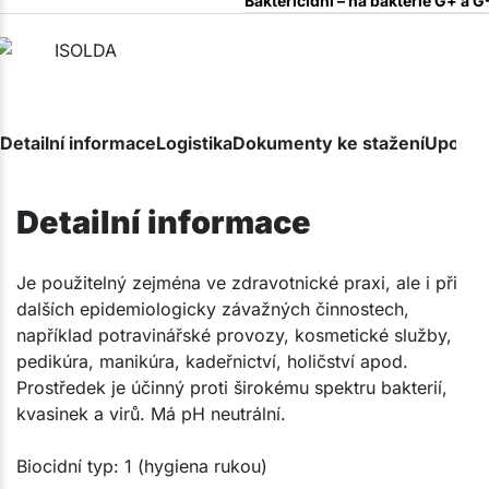
Baktericidní – na bakterie G+ a G
Detailní informace
Logistika
Dokumenty ke stažení
Upozor
Detailní informace
Je použitelný zejména ve zdravotnické praxi, ale i při
dalších epidemiologicky závažných činnostech,
například potravinářské provozy, kosmetické služby,
pedikúra, manikúra, kadeřnictví, holičství apod.
Prostředek je účinný proti širokému spektru bakterií,
kvasinek a virů. Má pH neutrální.
Biocidní typ: 1 (hygiena rukou)