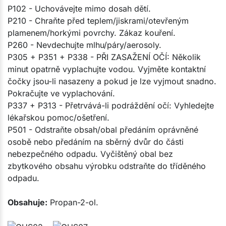
P102 - Uchovávejte mimo dosah dětí.
P210 - Chraňte před teplem/jiskrami/otevřeným
plamenem/horkými povrchy. Zákaz kouření.
P260 - Nevdechujte mlhu/páry/aerosoly.
P305 + P351 + P338 - PŘI ZASAŽENÍ OČÍ: Několik
minut opatrně vyplachujte vodou. Vyjměte kontaktní
čočky jsou-li nasazeny a pokud je lze vyjmout snadno.
Pokračujte ve vyplachování.
P337 + P313 - Přetrvává-li podráždění očí: Vyhledejte
lékařskou pomoc/ošetření.
P501 - Odstraňte obsah/obal předáním oprávněné
osobě nebo předáním na sběrný dvůr do části
nebezpečného odpadu. Vyčištěný obal bez
zbytkového obsahu výrobku odstraňte do tříděného
odpadu.
Obsahuje:
Propan-2-ol.