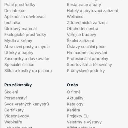
Prací prostředky
Restaurace a bary
Dezinfekce
Hotely a ubytovací zařízení
Aplikační a dávkovací
Wellness
technika
Zdravotnická zařízení
Úklidový materiál
Obchodní centra
Ekologické prostředky
Veřejné budovy
Mýdla a krémy
Školní zařízení
Abrazivní pasty a mýdla
Ústavy sociální péče
Utěrky a papíry
Hromadné stravování
Zásobníky a dávkovače
Profesionální prádelny
Speciální čističe
Sportoviště a tělocvičny
Sítka a kostky do pisoáru
Průmyslové podniky
Pro zákazníky
O nás
Školení
O firmě
Poradenství
Aktuality
Svoz vratných kanystrů
Katalogy
Certifikáty
Kariéra
Videonávody
Projekty EU
Webináře
Veletrhy a výstavy
Jak nakupovat
Whistleblowing