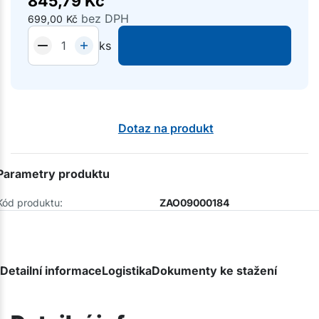
845,79
Kč
bez DPH
699,00
Kč
ks
Dotaz na produkt
Parametry produktu
Kód produktu:
ZAO09000184
Detailní informace
Logistika
Dokumenty ke stažení