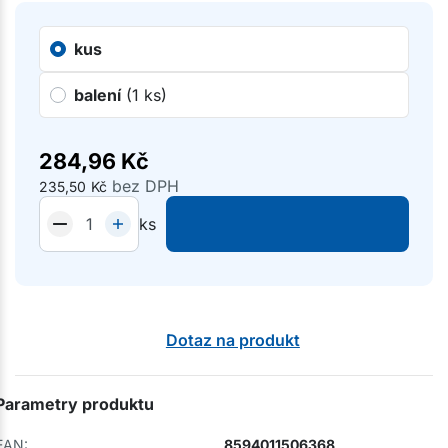
kus
balení
(1 ks)
284,96
Kč
bez DPH
235,50
Kč
ks
Dotaz na produkt
Parametry produktu
EAN:
8594011506368