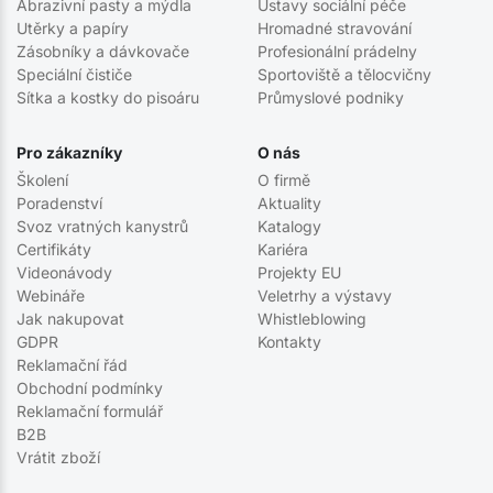
Abrazivní pasty a mýdla
Ústavy sociální péče
Utěrky a papíry
Hromadné stravování
Zásobníky a dávkovače
Profesionální prádelny
Speciální čističe
Sportoviště a tělocvičny
Sítka a kostky do pisoáru
Průmyslové podniky
Pro zákazníky
O nás
Školení
O firmě
Poradenství
Aktuality
Svoz vratných kanystrů
Katalogy
Certifikáty
Kariéra
Videonávody
Projekty EU
Webináře
Veletrhy a výstavy
Jak nakupovat
Whistleblowing
GDPR
Kontakty
Reklamační řád
Obchodní podmínky
Reklamační formulář
B2B
Vrátit zboží