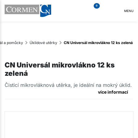
0
MENU
iál a pomůcky
Úklidové utěrky
CN Universál mikrovlákno 12 ks zelená
CN Universál mikrovlákno 12 ks
zelená
Čisticí mikrovláknová utěrka, je ideální na mokrý úklid.
více informací