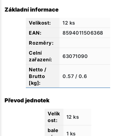
Základní informace
12 ks
8594011506368
63071090
0.57 / 0.6
Převod jednotek
12 ks
1 ks