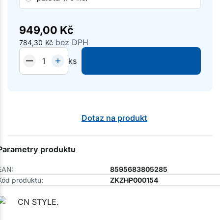
949,00
Kč
bez DPH
784,30
Kč
ks
Dotaz na produkt
Parametry produktu
EAN:
8595683805285
Kód produktu:
ZKZHP000154