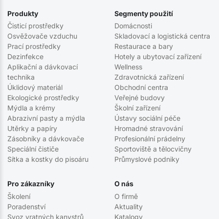
Produkty
Segmenty použití
Čisticí prostředky
Domácnosti
Osvěžovače vzduchu
Skladovací a logistická centra
Prací prostředky
Restaurace a bary
Dezinfekce
Hotely a ubytovací zařízení
Aplikační a dávkovací
Wellness
technika
Zdravotnická zařízení
Úklidový materiál
Obchodní centra
Ekologické prostředky
Veřejné budovy
Mýdla a krémy
Školní zařízení
Abrazivní pasty a mýdla
Ústavy sociální péče
Utěrky a papíry
Hromadné stravování
Zásobníky a dávkovače
Profesionální prádelny
Speciální čističe
Sportoviště a tělocvičny
Sítka a kostky do pisoáru
Průmyslové podniky
Pro zákazníky
O nás
Školení
O firmě
Poradenství
Aktuality
Svoz vratných kanystrů
Katalogy