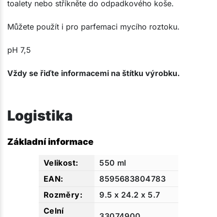
toalety nebo stříkněte do odpadkového koše.
Můžete použít i pro parfemaci mycího roztoku.
pH 7,5​
Vždy se řiďte informacemi na štítku výrobku.
Logistika
Základní informace
550 ml
8595683804783
9.5 x 24.2 x 5.7
33074900