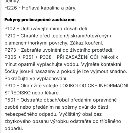
účinky.
H226 - Hořlavá kapalina a páry.
Pokyny pro bezpečné zacházení:
P102 - Uchovávejte mimo dosah dětí.
P210 - Chraňte před teplem/jiskrami/otevřeným
plamenem/horkými povrchy. Zákaz kouření.
P273 - Zabraňte uvolnění do životního prostředí.
P305 + P351 + P338 - PŘI ZASAŽENÍ OČÍ: Několik
minut opatrně vyplachujte vodou. Vyjměte kontaktní
čočky jsou-li nasazeny a pokud je lze vyjmout snadno.
Pokračujte ve vyplachování.
P310 - Okamžitě volejte TOXIKOLOGICKÉ INFORMAČNÍ
STŘEDISKO nebo lékaře.
P501 - Odstraňte obsah/obal předáním oprávněné
osobě nebo předáním na sběrný dvůr do části
nebezpečného odpadu. Vyčištěný obal bez
zbytkového obsahu výrobku odstraňte do tříděného
odpadu.