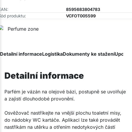
EAN:
8595683804783
Kód produktu:
VCFOT005599
Detailní informace
Logistika
Dokumenty ke stažení
Upozor
Detailní informace
​Parfém je vázán na olejové bázi, postupně se uvolňuje
a zajistí dlouhodobé provonění.
Osvěžovač nastříkejte na vnější plochu toaletní mísy,
do nádobky WC kartáče. Aplikaci lze také provádět
nastříkám na utěrku a otřením nedotykových částí