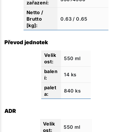
0.63 / 0.65
Převod jednotek
550 ml
14 ks
840 ks
ADR
550 ml