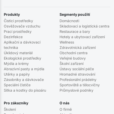
Produkty
Segmenty použití
Čisticí prostředky
Domácnosti
Osvěžovače vzduchu
Skladovací a logistická centra
Prací prostředky
Restaurace a bary
Dezinfekce
Hotely a ubytovací zařízení
Aplikační a dávkovací
Wellness
technika
Zdravotnická zařízení
Úklidový materiál
Obchodní centra
Ekologické prostředky
Veřejné budovy
Mýdla a krémy
Školní zařízení
Abrazivní pasty a mýdla
Ústavy sociální péče
Utěrky a papíry
Hromadné stravování
Zásobníky a dávkovače
Profesionální prádelny
Speciální čističe
Sportoviště a tělocvičny
Sítka a kostky do pisoáru
Průmyslové podniky
Pro zákazníky
O nás
Školení
O firmě