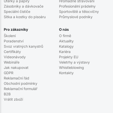
Utěrky a papíry
Hromadné stravování
Zásobníky a dávkovače
Profesionální prádelny
Speciální čističe
Sportoviště a tělocvičny
Sítka a kostky do pisoáru
Průmyslové podniky
Pro zákazníky
O nás
Školení
O firmě
Poradenství
Aktuality
Svoz vratných kanystrů
Katalogy
Certifikáty
Kariéra
Videonávody
Projekty EU
Webináře
Veletrhy a výstavy
Jak nakupovat
Whistleblowing
GDPR
Kontakty
Reklamační řád
Obchodní podmínky
Reklamační formulář
B2B
Vrátit zboží