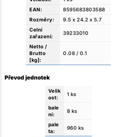
8595683803588
9.5 x 24.2 x 5.7
39233010
0.08 / 0.1
Převod jednotek
1 ks
8 ks
960 ks