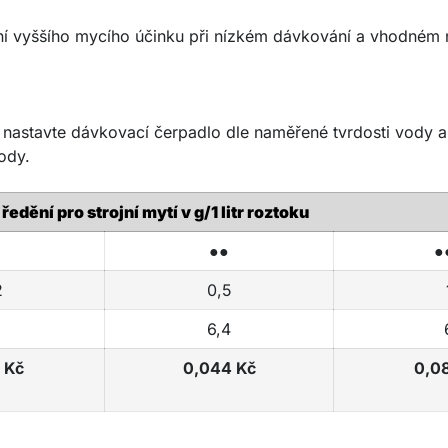
 vyššího mycího účinku při nízkém dávkování a vhodném 
 nastavte dávkovací čerpadlo dle naměřené tvrdosti vody a
ody.
edění pro strojní mytí v g/1 litr roztoku
●●
●
2
0,5
6,4
 Kč
0,044 Kč
0,0