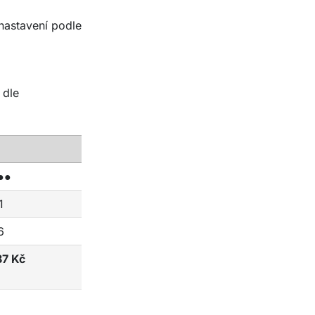
nastavení podle
 dle
●●
1
6
87 Kč