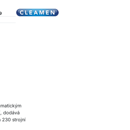
9
tomatickým
í, dodává
 230 strojní