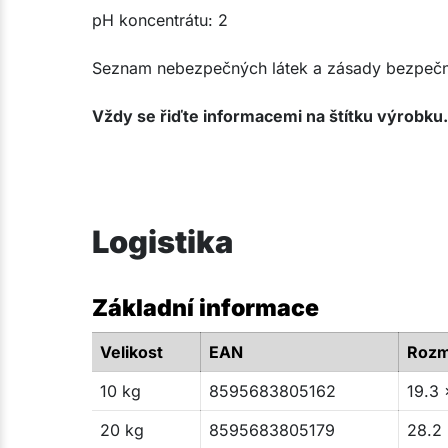
pH koncentrátu: 2
Seznam nebezpečných látek a zásady bezpečnos
Vždy se řiďte informacemi na štítku výrobku.
Logistika
Základní informace
Velikost
EAN
Rozm
10 kg
8595683805162
19.3 
20 kg
8595683805179
28.2 