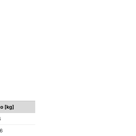
to [kg]
4
96