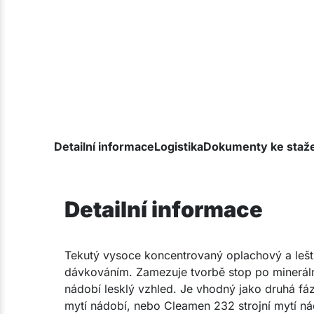
Detailní informace
Logistika
Dokumenty ke staž
Detailní informace
Tekutý vysoce koncentrovaný oplachový a leští
dávkováním. Zamezuje tvorbě stop po mineráln
nádobí lesklý vzhled. Je vhodný jako druhá fá
mytí nádobí, nebo Cleamen 232 strojní mytí n