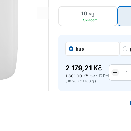
10 kg
Skladem
kus
2 179,21
Kč
bez DPH
1 801,00
Kč
(
10,90
Kč
/
100 g
)