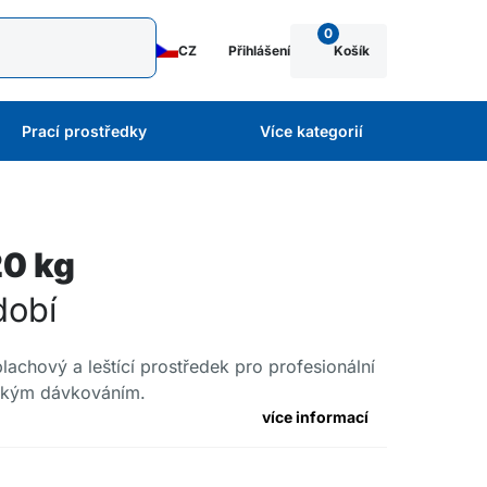
0
CZ
Přihlášení
Košík
Prací prostředky
Více kategorií
0 kg
dobí
achový a leštící prostředek pro profesionální
ickým dávkováním.
více informací