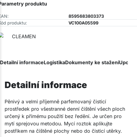
Parametry produktu
EAN:
8595683803373
Kód produktu:
VC100A05599
Detailní informace
Logistika
Dokumenty ke stažení
Upozor
Detailní informace
​Pěnivý a velmi příjemně parfemovaný čisticí
prostředek pro všestranné denní čištění všech ploch
určený k přímému použití bez ředění. Je určen pro
mytí sprejovou metodou. Mycí roztok aplikujte
postřikem na čištěné plochy nebo do čisticí utěrky.