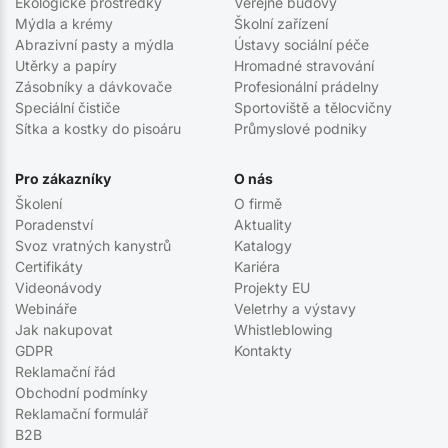
Ekologické prostředky
Veřejné budovy
Mýdla a krémy
Školní zařízení
Abrazivní pasty a mýdla
Ústavy sociální péče
Utěrky a papíry
Hromadné stravování
Zásobníky a dávkovače
Profesionální prádelny
Speciální čističe
Sportoviště a tělocvičny
Sítka a kostky do pisoáru
Průmyslové podniky
Pro zákazníky
O nás
Školení
O firmě
Poradenství
Aktuality
Svoz vratných kanystrů
Katalogy
Certifikáty
Kariéra
Videonávody
Projekty EU
Webináře
Veletrhy a výstavy
Jak nakupovat
Whistleblowing
GDPR
Kontakty
Reklamační řád
Obchodní podmínky
Reklamační formulář
B2B