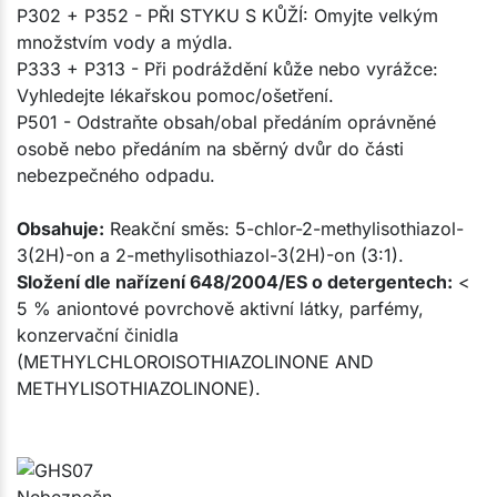
P302 + P352 - PŘI STYKU S KŮŽÍ: Omyjte velkým
množstvím vody a mýdla.
P333 + P313 - Při podráždění kůže nebo vyrážce:
Vyhledejte lékařskou pomoc/ošetření.
P501 - Odstraňte obsah/obal předáním oprávněné
osobě nebo předáním na sběrný dvůr do části
nebezpečného odpadu.
Obsahuje:
Reakční směs: 5-chlor-2-methylisothiazol-
3(2H)-on a 2-methylisothiazol-3(2H)-on (3:1).
Složení dle nařízení 648/2004/ES o detergentech:
<
5 % aniontové povrchově aktivní látky, parfémy,
konzervační činidla
(METHYLCHLOROISOTHIAZOLINONE AND
METHYLISOTHIAZOLINONE).