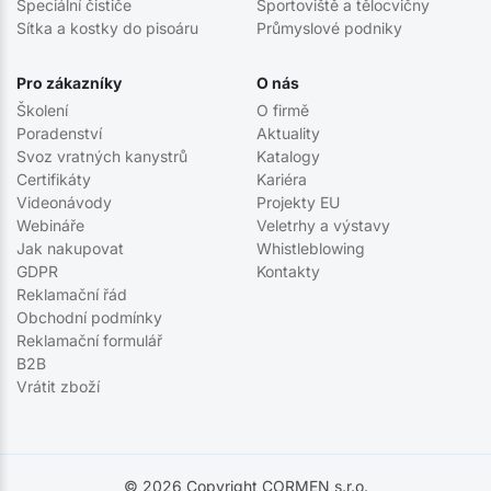
Speciální čističe
Sportoviště a tělocvičny
Sítka a kostky do pisoáru
Průmyslové podniky
Pro zákazníky
O nás
Školení
O firmě
Poradenství
Aktuality
Svoz vratných kanystrů
Katalogy
Certifikáty
Kariéra
Videonávody
Projekty EU
Webináře
Veletrhy a výstavy
Jak nakupovat
Whistleblowing
GDPR
Kontakty
Reklamační řád
Obchodní podmínky
Reklamační formulář
B2B
Vrátit zboží
© 2026 Copyright CORMEN s.r.o.