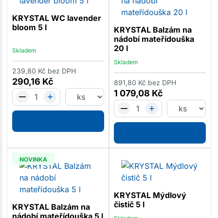
KRYSTAL WC lavender
bloom 5 l
KRYSTAL Balzám na
nádobí mateřídouška
20 l
Skladem
Skladem
239,80
Kč
bez DPH
290,16
Kč
891,80
Kč
bez DPH
1 079,08
Kč
NOVINKA
KRYSTAL Mýdlový
čistič 5 l
KRYSTAL Balzám na
nádobí mateřídouška 5 l