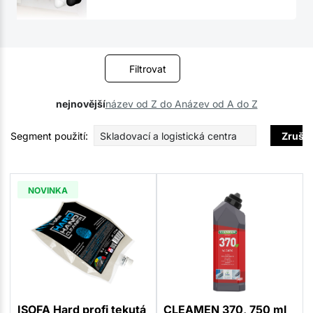
Filtrovat
nejnovější
název od Z do A
název od A do Z
Segment použití:
Skladovací a logistická centra
Zrušit
NOVINKA
ISOFA Hard profi tekutá
CLEAMEN 370, 750 ml