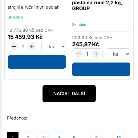
pasta na ruce 2,2 kg,
strojní a ruční mytí podlah
GROUP
Skladem
Skladem
12 776,80
Kč
bez DPH
15 459,93
Kč
203,20
Kč
bez DPH
245,87
Kč
NAČÍST DALŠÍ
Předchozí
1
2
3
4
5
8
12