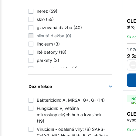
nerez
(59)
sklo
(55)
CLE
stro
glazovaná dlažba
(40)
slinutá dlažba
(0)
Skla
linoleum
(3)
1 97
lité betony
(18)
2 
parkety
(3)
plovoucí podlaha
(4)
lamino
(11)
přírodní kámen
(3)
Dezinfekce
koberce a tkaniny
(4)
N
Baktericidní: A, MRSA: G+, G-
(14)
keramika
(67)
Fungicidní: V, většina
ošetřené dřevo
(12)
CLE
mikroskopických hub a kvasinek
plast
(28)
vyso
(19)
PVC
(16)
Virucidní - obalené viry: (B) SARS-
Skla
neglazovaná dlažba
(30)
CoV-2, HIV, Hepatitida B, C, chřipka