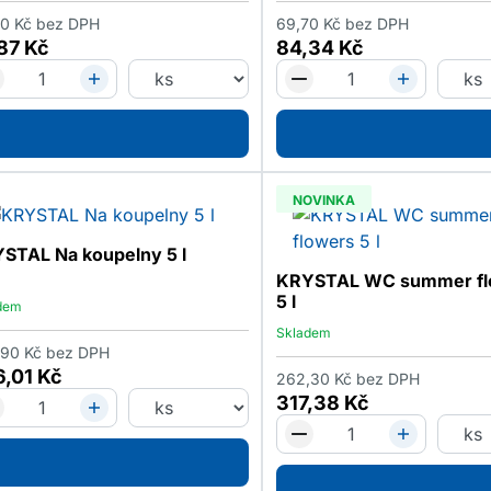
70
Kč
bez DPH
69,70
Kč
bez DPH
,87
Kč
84,34
Kč
NOVINKA
STAL Na koupelny 5 l
KRYSTAL WC summer fl
5 l
dem
Skladem
,90
Kč
bez DPH
6,01
Kč
262,30
Kč
bez DPH
317,38
Kč