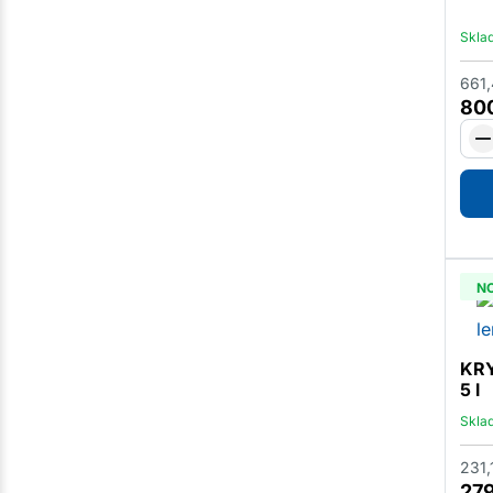
Skla
661
80
N
KRY
5 l
Skla
231,
27