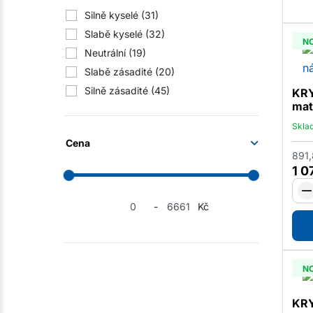
kůže
(2)
Silně kyselé
(31)
chrom
(7)
Slabě kyselé
(32)
N
Neutrální
(19)
Slabě zásadité
(20)
Silně zásadité
(45)
KRY
mat
Skla
Cena
891
1 0
-
Kč
N
KRY