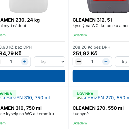
AMEN 230, 24 kg
CLEAMEN 312, 5 l
jní mytí nádobí
kyselý na WC, keramiku a ne
dem
Skladem
0,90
Kč
bez DPH
208,20
Kč
bez DPH
384,79
Kč
251,92
Kč
OVINKA
NOVINKA
AMEN 310, 750 ml
CLEAMEN 270, 550 ml
ce kyselý na WC a keramiku
kuchyně
dem
Skladem