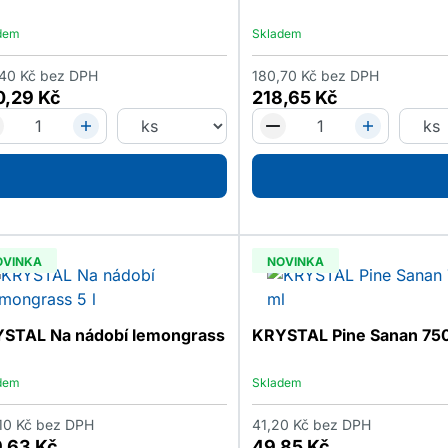
dem
Skladem
,40
Kč
bez DPH
180,70
Kč
bez DPH
0,29
Kč
218,65
Kč
OVINKA
NOVINKA
STAL Na nádobí lemongrass
KRYSTAL Pine Sanan 75
dem
Skladem
10
Kč
bez DPH
41,20
Kč
bez DPH
9,63
Kč
49,85
Kč