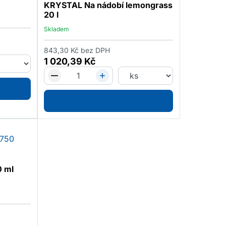
KRYSTAL Na nádobí lemongrass
20 l
Skladem
843,30
Kč
bez DPH
1 020,39
Kč
0 ml