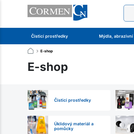
Čisticí prostředky
Mýdla, abrazivní
E-shop
E-shop
Čisticí prostředky
Úklidový materiál a
pomůcky