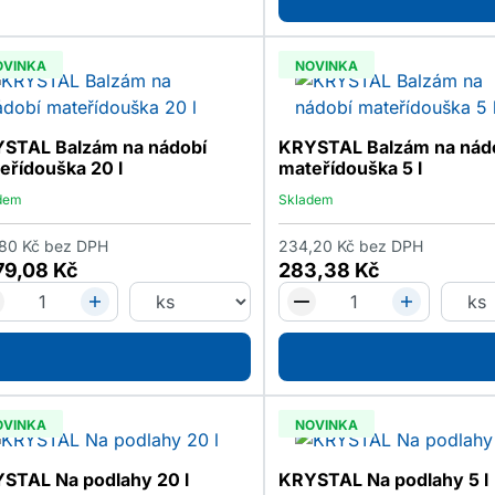
OVINKA
NOVINKA
STAL Balzám na nádobí
KRYSTAL Balzám na nád
eřídouška 20 l
mateřídouška 5 l
dem
Skladem
,80
Kč
bez DPH
234,20
Kč
bez DPH
79,08
Kč
283,38
Kč
OVINKA
NOVINKA
STAL Na podlahy 20 l
KRYSTAL Na podlahy 5 l