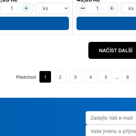
NAČÍST DALŠÍ
Předchozí
1
2
3
4
5
8