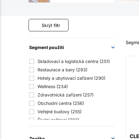
Skrýt filtr
Segmen
Segment použití
Skladovací a logistická centra
(251)
Restaurace a bary
(293)
Hotely a ubytovací zařízení
(290)
Wellness
(234)
Zdravotnická zařízení
(257)
Obchodní centra
(256)
Veřejné budovy
(255)
Školní zařízení
(292)
Ústavy sociální péče
(291)
CL
Hromadné stravování
Značka