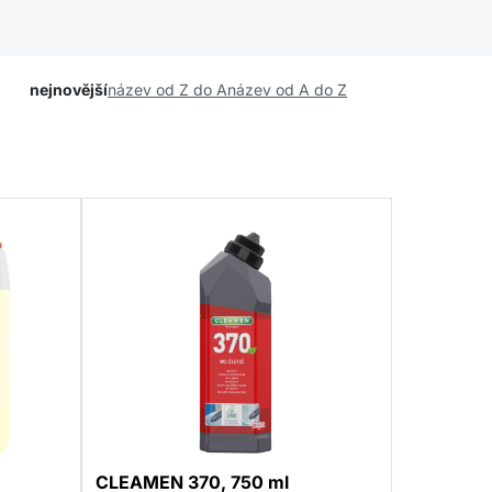
nejnovější
název od Z do A
název od A do Z
CLEAMEN 370, 750 ml