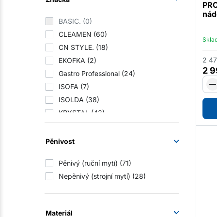
PRO
Domácnosti
(134)
nád
BASIC.
(0)
Profesionální prádelny
(169)
CLEAMEN
(60)
Sportoviště a tělocvičny
(232)
Skla
CN STYLE.
(18)
Průmyslové podniky
(235)
2 47
EKOFKA
(2)
Distributor
(3)
2 
Gastro Professional
(24)
ISOFA
(7)
ISOLDA
(38)
KRYSTAL
(43)
Laundry zone
(0)
Perfume zone
(14)
Pěnivost
TONGO
(0)
Pěnivý (ruční mytí)
(71)
VAKAVO
(10)
Nepěnivý (strojní mytí)
(28)
Materiál